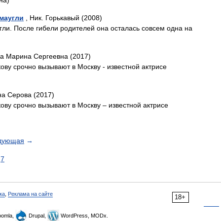
на)
 маугли
, Ник. Горькавый (2008)
гли. После гибели родителей она осталась совсем одна на
а Марина Сергеевна (2017)
ву срочно вызывают в Москву - известной актрисе
а Серова (2017)
ву срочно вызывают в Москву – известной актрисе
дующая
→
7
ка
,
Реклама на сайте
18+
omla,
Drupal,
WordPress, MODx.