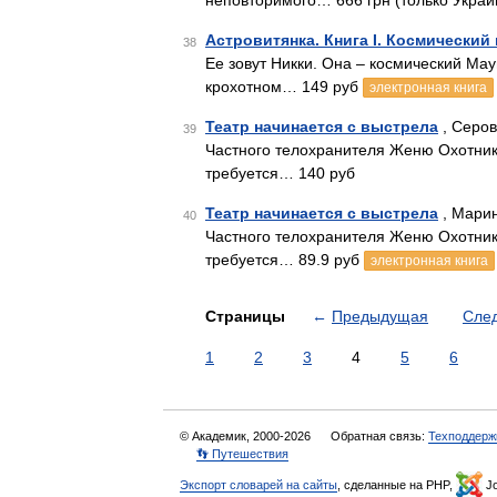
неповторимого… 666 грн (только Украи
Астровитянка. Книга I. Космический
38
Ее зовут Никки. Она – космический Мау
крохотном… 149 руб
электронная книга
Театр начинается с выстрела
, Серов
39
Частного телохранителя Женю Охотнико
требуется… 140 руб
Театр начинается с выстрела
, Марин
40
Частного телохранителя Женю Охотнико
требуется… 89.9 руб
электронная книга
Страницы
←
Предыдущая
Сле
1
2
3
4
5
6
© Академик, 2000-2026
Обратная связь:
Техподдерж
👣 Путешествия
Экспорт словарей на сайты
, сделанные на PHP,
Jo