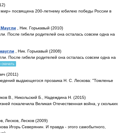
12)
 и мир» посвящена 200-летнему юбилею победы России в
 Маугли
, Ник. Горькавый (2010)
гли. После гибели родителей она осталась совсем одна на
 маугли
, Ник. Горькавый (2008)
гли. После гибели родителей она осталась совсем одна на
 скачать
ич (2011)
ведений выдающегося прозаика Н. С. Лескова: "Томленье
ков В., Никольский Б., Надеждина Н. (2015)
изней покалечила Великая Отечественная война, у скольких
в, Лесков, Лесков (2009)
кова Игорь Северянин. И правда - этого самобытного,