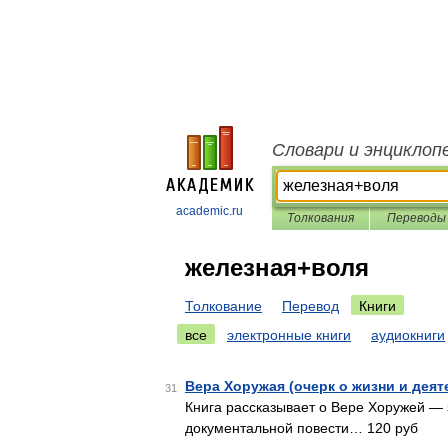
Словари и энциклоп
academic.ru
Толкования
Переводы
железная+воля
Толкование
Перевод
Книги
все
электронные книги
аудиокниги
Вера Хоружая (очерк о жизни и дея
31
Книга рассказывает о Вере Хоружей — 
документальной повести… 120 руб