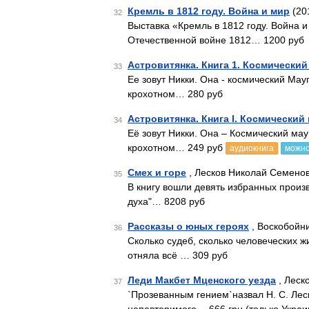
Кремль в 1812 году. Война и мир
(20
32
Выставка «Кремль в 1812 году. Война
Отечественной войне 1812… 1200 руб
Астровитянка. Книга 1. Космический
33
Ее зовут Никки. Она - космический Мау
крохотном… 280 руб
Астровитянка. Книга I. Космический
34
Её зовут Никки. Она – Космический мау
крохотном… 249 руб
аудиокнига
можно
Смех и горе
, Лесков Николай Семенов
35
В книгу вошли девять избранных произ
духа"… 8208 руб
Рассказы о юных героях
, Воскобойни
36
Сколько судеб, сколько человеческих ж
отняла всё … 309 руб
Леди Макбет Мценского уезда
, Леско
37
`Прозеванным гением`назвал Н. С. Лес